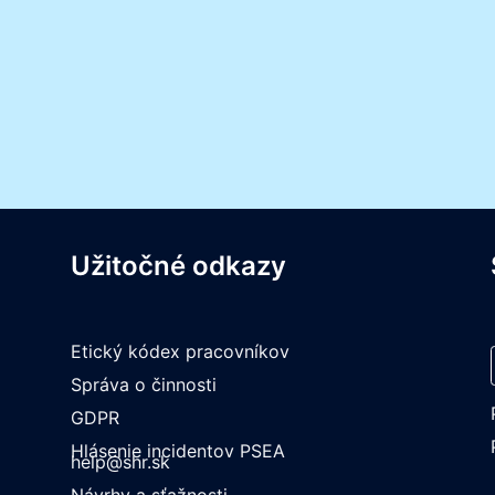
Užitočné odkazy
Etický kódex pracovníkov
Správa o činnosti
GDPR
Hlásenie incidentov PSEA
help@shr.sk
Návrhy a sťažnosti