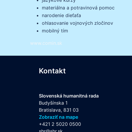
materiálna a potravinová pomoc
narodenie dieťaťa
ohlasovanie vojnových zločinov
mobilný tím
www.comin.sk
Kontakt
Slovenská humanitná rada
Budyšínska 1
Bratislava, 831 03
Zobraziť na mape
+421 2 5020 0500
shr@shr.sk