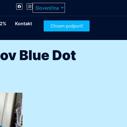
2%
Kontakt
Chcem podporiť
ov Blue Dot