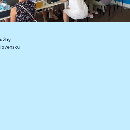
lužby
Slovensku
v