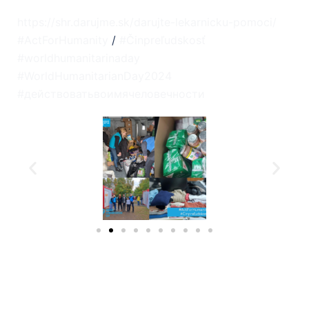
https://shr.darujme.sk/darujte-lekarnicku-pomoci/
#ActForHumanity
/
#Činpreľudskosť
#worldhumanitarinaday
#WorldHumanitarianDay2024
#действоватьвоимячеловечности