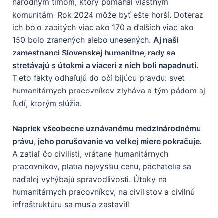
národným tímom, ktorý pomáhal vlastným
komunitám. Rok 2024 môže byť ešte horší. Doteraz
ich bolo zabitých viac ako 170 a ďalších viac ako
150 bolo zranených alebo unesených.
Aj naši
zamestnanci Slovenskej humanitnej rady sa
stretávajú s útokmi a viacerí z nich boli napadnutí.
Tieto fakty odhaľujú do očí bijúcu pravdu: svet
humanitárnych pracovníkov zlyháva a tým pádom aj
ľudí, ktorým slúžia.
Napriek všeobecne uznávanému medzinárodnému
právu, jeho porušovanie vo veľkej miere pokračuje.
A zatiaľ čo civilisti, vrátane humanitárnych
pracovníkov, platia najvyššiu cenu, páchatelia sa
naďalej vyhýbajú spravodlivosti. Útoky na
humanitárnych pracovníkov, na civilistov a civilnú
infraštruktúru sa musia zastaviť!