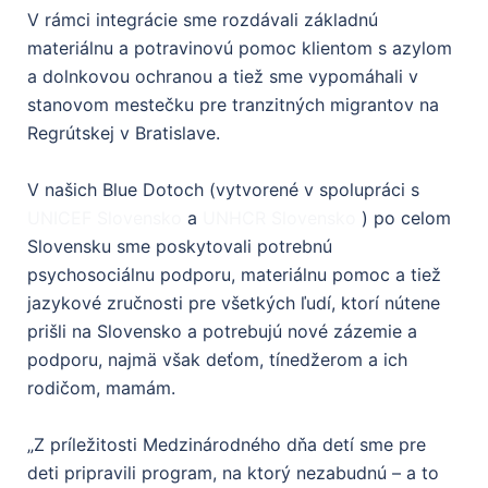
V rámci integrácie sme rozdávali základnú
materiálnu a potravinovú pomoc klientom s azylom
a dolnkovou ochranou a tiež sme vypomáhali v
stanovom mestečku pre tranzitných migrantov na
Regrútskej v Bratislave.
V našich Blue Dotoch (vytvorené v spolupráci s
UNICEF Slovensko
a
UNHCR Slovensko
) po celom
Slovensku sme poskytovali potrebnú
psychosociálnu podporu, materiálnu pomoc a tiež
jazykové zručnosti pre všetkých ľudí, ktorí nútene
prišli na Slovensko a potrebujú nové zázemie a
podporu, najmä však deťom, tínedžerom a ich
rodičom, mamám.
„Z príležitosti Medzinárodného dňa detí sme pre
deti pripravili program, na ktorý nezabudnú – a to