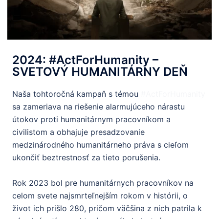
2024: #ActForHumanity –
SVETOVÝ HUMANITÁRNY DEŇ
Naša tohtoročná kampaň s témou
#ActForHumanity
sa zameriava na riešenie alarmujúceho nárastu
útokov proti humanitárnym pracovníkom a
civilistom a obhajuje presadzovanie
medzinárodného humanitárneho práva s cieľom
ukončiť beztrestnosť za tieto porušenia.
Rok 2023 bol pre humanitárnych pracovníkov na
celom svete najsmrteľnejším rokom v histórii, o
život ich prišlo 280, pričom väčšina z nich patrila k