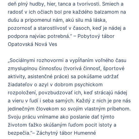
deň plný hudby
, hier, tanca a tvorivosti. Smiech a
radosť v ich očiach bol pre každého balzamom na
dušu a pripomenul nám, akú silu má láska,
pozornosť a starostlivosť v časoch, keď je nádej a
podpora najviac potrebná.“ – Pobytový tábor
Opatovská Nová Ves
„Sociálnymi rozhovormi a vypĺňaním voľného času
zmysluplnou činnosťou (tvorivá činnosť, športové
aktivity, asistenčné práce) sa pokúšame udržať
žiadateľov o azyl v dobrom psychickom
rozpoložení, povzbudzovať ich, keď strácajú nádej
a vieru v ľudí i seba samých. Každý z nich je pre nás
jedinečným človekom so svojím vlastným príbehom.
Svoju prácu vnímame ako poslanie dať týmto
životom ťažko skúšaným ľuďom pocit istoty a
bezpečia.“
–
Záchytný tábor Humenné