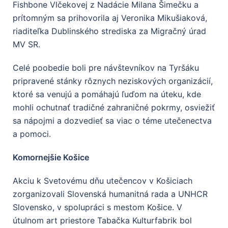
Fishbone Vlčekovej z Nadácie Milana Šimečku a
prítomným sa prihovorila aj Veronika Mikušiaková,
riaditeľka Dublinského strediska za Migračný úrad
MV SR.
Celé poobedie boli pre návštevníkov na Tyršáku
pripravené stánky rôznych neziskových organizácií,
ktoré sa venujú a pomáhajú ľuďom na úteku, kde
mohli ochutnať tradičné zahraničné pokrmy, osviežiť
sa nápojmi a dozvedieť sa viac o téme utečenectva
a pomoci.
Komornejšie Košice
Akciu k Svetovému dňu utečencov v Košiciach
zorganizovali Slovenská humanitná rada a UNHCR
Slovensko, v spolupráci s mestom Košice. V
útulnom art priestore Tabačka Kulturfabrik bol