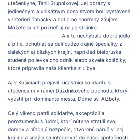
utečenkyne, Tanii Stupnikovej. Jej obrazy s
jedinečným a unikátnym posolstvom boli vystavené
v interiéri Tabačky a bol o ne enormný záujem.
Môžete si ich pozrieť aj na jej stránke:
https://stupnikova.art
. Ani tu nechýbalo dobré jedlo
a pitie, ochutnať sa dali cudzokrajné špeciality z
ďalekých aj blízkych krajín, napríklad bieloruská
studená polievka cholodnik alebo skvelé koláčiky,
ktoré pripravila naša klientka z Líbye.
Aj v Košiciach prejavili účastníci solidaritu s
utečencami v rámci Dáždnikového pochodu, ktorý
vyústil pri dominante mesta, Dóme sv. Alžbety.
Celý víkend patril solidarite, akceptácii a
porozumeniu s ľuďmi, ktorí nútene stratili svoj
domov a hľadajú bezpečie, otvorenú náruč v inej
krajine a snažia sa integrovať do našej spoločnosti.