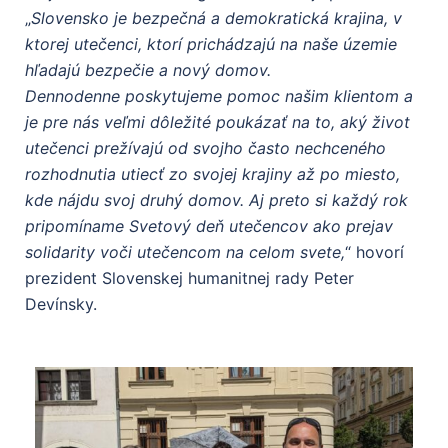
„
S
lovensko je bezpečná a demokratická krajina, v
ktorej utečenci, ktorí prichádzajú na naše územie
hľadajú bezpečie a nový domov.
Dennodenne poskytujeme pomoc našim klientom a
je pre nás veľmi dôležité poukázať na to, aký život
utečenci prežívajú od svojho často nechceného
rozhodnutia utiecť zo svojej krajiny až po miesto,
kde nájdu svoj druhý domov. Aj preto si každý rok
pripomíname Svetový deň utečencov ako prejav
solidarity voči utečencom na celom svete,
“ hovorí
prezident Slovenskej humanitnej rady Peter
Devínsky.