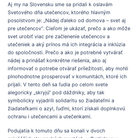
Aj my na Slovensku sme sa pridali k oslavám
Svetového dňa utečencov, ktorého hlavným
posolstvom je: „Nádej ďaleko od domova – svet aj
pre utečencov“. Cieľom je ukázať, prečo a ako môže
svet urobiť viac pre začlenenie utečencov a
utečeniek a aký prínos má ich integrácia a inklúzia
do spoločnosti. Prečo a ako je potrebné vytvárať
nádej a prinášať konkrétne riešenia, ako aj
informovať o potrebe otvárať príležitosti, aby mohli
plnohodnotne prosperovať v komunitách, ktoré ich
prijali. V tento deň sa ľudia po celom svete
alegoricky „skryjú“ pod dáždniky, aby tak
symbolicky vyjadrili solidaritu so žiadateľmi a
žiadateľkami o azyl, ľuďmi, ktorí získali doplnkovú
ochranu i utečencami a utečenkami.
Podujatia k tomuto dňu sa konali v dvoch