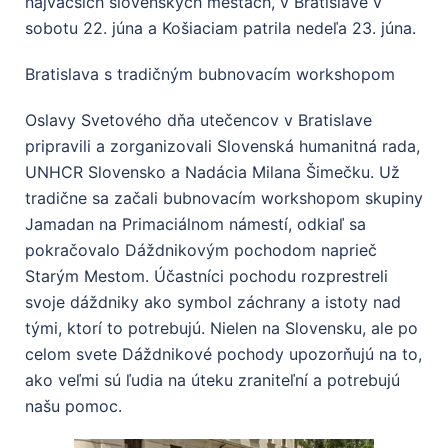
najväčších slovenských mestách, v Bratislave v
sobotu 22. júna a Košiaciam patrila nedeľa 23. júna.
Bratislava s tradičným bubnovacím workshopom
Oslavy Svetového dňa utečencov v Bratislave
pripravili a zorganizovali Slovenská humanitná rada,
UNHCR Slovensko a Nadácia Milana Šimečku. Už
tradične sa začali bubnovacím workshopom skupiny
Jamadan na Primaciálnom námestí, odkiaľ sa
pokračovalo Dáždnikovým pochodom naprieč
Starým Mestom. Účastníci pochodu rozprestreli
svoje dáždniky ako symbol záchrany a istoty nad
tými, ktorí to potrebujú. Nielen na Slovensku, ale po
celom svete Dáždnikové pochody upozorňujú na to,
ako veľmi sú ľudia na úteku zraniteľní a potrebujú
našu pomoc.